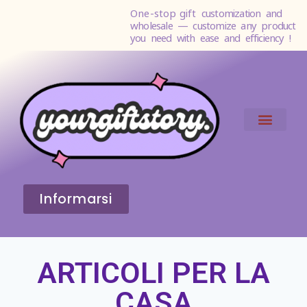
One-stop gift
customization and
wholesale — customize any product
you need with ease and efficiency !
Informarsi
ARTICOLI PER LA
CASA